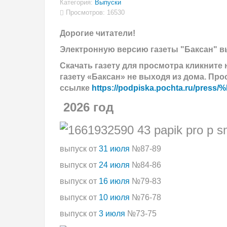
Категория:
Выпуски
Просмотров: 16530
Дорогие читатели!
Электронную версию газеты "Баксан" в
Скачать газету
для просмотра кликните 
газету «Баксан» не выходя из дома. Про
ссылке
https://podpiska.pochta.ru/pre
2026 год
выпуск от
31 июля
№87-89
выпуск от
24 июля
№84-86
выпуск от
16 июля
№79-83
выпуск от
10 июля
№76-78
выпуск от
3 июля
№73-75