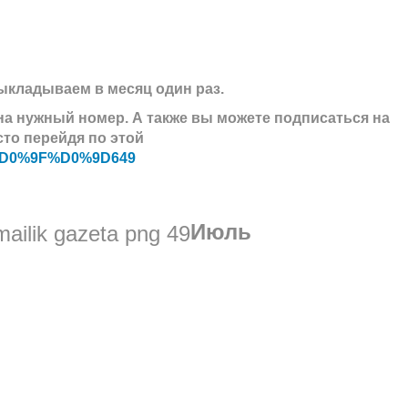
ыкладываем в месяц один раз.
на нужный номер. А также вы можете подписаться на
сто перейдя по этой
ss/%D0%9F%D0%9D649
Июль