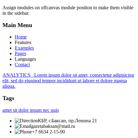
Assign modules on offcanvas module position to make them visible
in the sidebar.
Main
Menu
Home
Features
Examples
Pages
Languages
Contact
ANALYTICS
Lorem ipsum dolor sit amet, consectetur adipisicing
elit, sed do eiusmod tempor incididunt ut labore et dolore magna
aliqua.
Tags
amet
sit
dolor
ipsum
nec
quis
КБР, г.Баксан, пр.Ленина 21
gazetabaksan@mail.ru
+7 6634 2-15-90