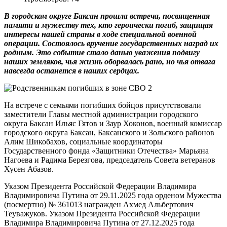
В городском округе Баксан прошла встреча, посвященная
памяти и мужеству тех, кто героически погиб, защищая
интересы нашей страны в ходе специальной военной
операции. Состоялось вручение государственных наград их
родным. Это событие стало данью уважения подвигу
наших земляков, чья жизнь оборвалась рано, но чья отвага
навсегда останется в наших сердцах.
На встрече с семьями погибших бойцов присутствовали
заместители Главы местной администрации городского
округа Баксан Ильяс Гятов и Заур Хоконов, военный комиссар
городского округа Баксан, Баксанского и Зольского районов
Алим Шикобахов, социальные координаторы
Государственного фонда «Защитники Отечества» Марьяна
Нагоева и Радима Березгова, председатель Совета ветеранов
Хусен Абазов.
Указом Президента Российской Федерации Владимира
Владимировича Путина от 29.11.2025 года орденом Мужества
(посмертно) № 361013 награжден Ахмед Альбертович
Теуважуков. Указом Президента Российской Федерации
Владимира Владимировича Путина от 27.12.2025 года